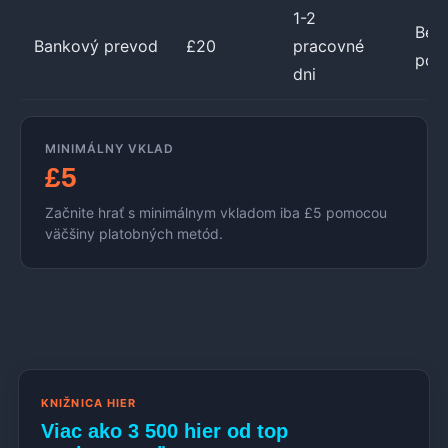
1-2
Bez
Bankový prevod
£20
pracovné
pop
dni
MINIMÁLNY VKLAD
£5
Začnite hrať s minimálnym vkladom iba £5 pomocou
väčšiny platobných metód.
KNIŽNICA HIER
Viac ako 3 500 hier od top