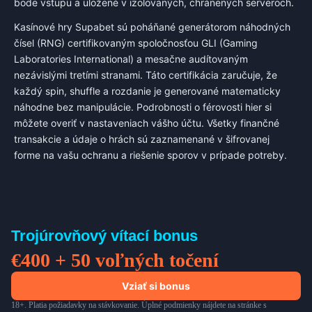
bode vstupu a uložené v izolovaných, chránených serveroch.
Kasínové hry Supabet sú poháňané generátorom náhodných
čísel (RNG) certifikovaným spoločnosťou GLI (Gaming
Laboratories International) a mesačne audítovaným
nezávislými tretími stranami. Táto certifikácia zaručuje, že
každý spin, shuffle a rozdanie je generované matematicky
náhodne bez manipulácie. Podrobnosti o férovosti hier si
môžete overiť v nastaveniach vášho účtu. Všetky finančné
transakcie a údaje o hrách sú zaznamenané v šifrovanej
forme na vašu ochranu a riešenie sporov v prípade potreby.
Trojúrovňový vítací bonus
€400 + 50 voľných točení
Vziať si bonus
18+. Platia požiadavky na stávkovanie. Úplné podmienky nájdete na stránke s