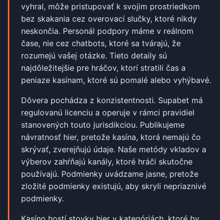
vyhral, môže pristupovať k svojim prostriedkom
bez skakania cez overovací slučky, ktoré nikdy
neskončia. Personál podpory máme v reálnom
čase, nie cez chatbots, ktoré sa tvárajú, že
rozumejú vašej otázke. Tieto detaily sú
najdôležitejšie pre hráčov, ktorí stratili čas a
peniaze kasínam, ktoré sú pomalé alebo vyhýbavé.
Dôvera pochádza z konzistentnosti. Supabet má
regulovanú licenciu a operuje v rámci pravidiel
stanovených touto jurisdikciou. Publikujeme
návratnosť hier, pretože kasína, ktorá nemajú čo
skrývať, zverejňujú údaje. Naše metódy vkladov a
výberov zahŕňajú kanály, ktoré hráči skutočne
používajú. Podmienky uvádzame jasne, pretože
zložité podmienky existujú, aby skryli nepriaznivé
podmienky.
Kasíno hostí stovky hier v kategóriách, ktoré by