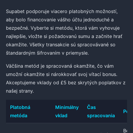
Supabet podporuje viacero platobných možností,
aby bolo financovanie vášho účtu jednoduché a
bezpečné. Vyberte si metódu, ktorá vám vyhovuje
najlepšie, vložte si požadovanú sumu a začnite hrať
okamžite. Všetky transakcie sú spracovávané so
štandardným šifrovaním v priemysle.
Väčšina metód je spracovaná okamžite, čo vám
umožní okamžite si nárokkovať svoj vítací bonus.
Akceptujeme vklady od £5 bez skrytých poplatkov z
našej strany.
Platobná
Minimálny
Čas
Pop
metóda
vklad
spracovania
Bez