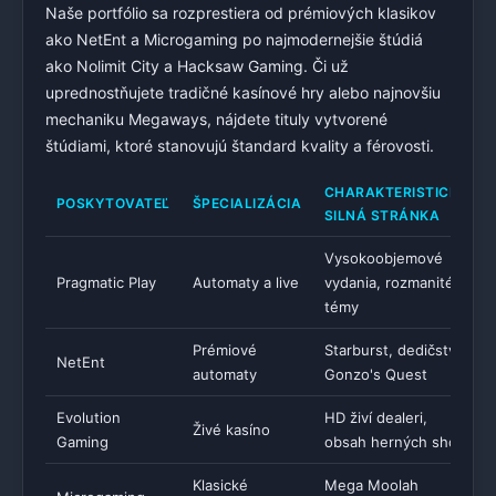
Naše portfólio sa rozprestiera od prémiových klasikov
ako NetEnt a Microgaming po najmodernejšie štúdiá
ako Nolimit City a Hacksaw Gaming. Či už
uprednostňujete tradičné kasínové hry alebo najnovšiu
mechaniku Megaways, nájdete tituly vytvorené
štúdiami, ktoré stanovujú štandard kvality a férovosti.
CHARAKTERISTICKÁ
POSKYTOVATEĽ
ŠPECIALIZÁCIA
SILNÁ STRÁNKA
Vysokoobjemové
Pragmatic Play
Automaty a live
vydania, rozmanité
témy
Prémiové
Starburst, dedičstvo
NetEnt
automaty
Gonzo's Quest
Evolution
HD živí dealeri,
Živé kasíno
Gaming
obsah herných show
Klasické
Mega Moolah