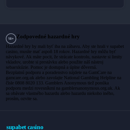
Zodpovedné hazardné hry
18+
Hazardné hry by mali byť iba na zábavu. Aby ste hrali v supabet
casino, musíte mať aspoň 18 rokov. Hazardné hry môžu byť
návykové. Ak máte pocit, že strácate kontrolu, nastavte si limity
vkladov, urobte si prestávku alebo použite náš nástroj
sebaexkúzie. Pomoc je dostupná a úplne dôverná.
Bezplatnú podporu a poradenstvo nájdete na GamCare na
gamcare.org.uk alebo zavolajte National Gambling Helpline na
čísle 0808 8020 133. Gamblers Anonymous tiež ponúka
podporu medzi rovesníkmi na gamblersanonymous.org.uk. Ak
sa obávate vlastného hazardu alebo hazardu niekoho iného,
prosím, ozvite sa.
supabet casino