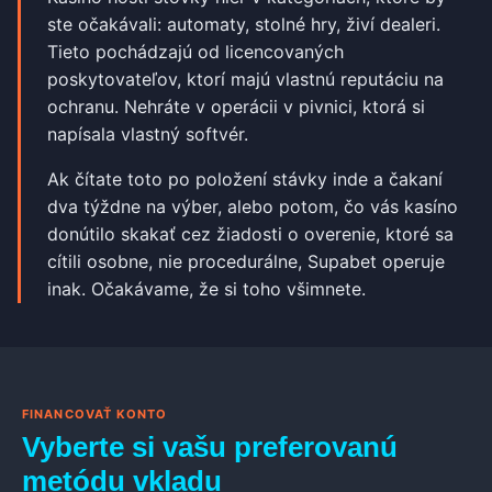
ste očakávali: automaty, stolné hry, živí dealeri.
Tieto pochádzajú od licencovaných
poskytovateľov, ktorí majú vlastnú reputáciu na
ochranu. Nehráte v operácii v pivnici, ktorá si
napísala vlastný softvér.
Ak čítate toto po položení stávky inde a čakaní
dva týždne na výber, alebo potom, čo vás kasíno
donútilo skakať cez žiadosti o overenie, ktoré sa
cítili osobne, nie procedurálne, Supabet operuje
inak. Očakávame, že si toho všimnete.
FINANCOVAŤ KONTO
Vyberte si vašu preferovanú
metódu vkladu